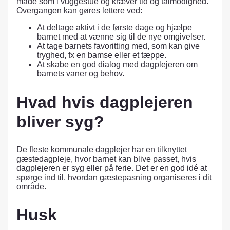
måde som i vuggestue og kræver tid og tålmodighed.
Overgangen kan gøres lettere ved:
At deltage aktivt i de første dage og hjælpe
barnet med at vænne sig til de nye omgivelser.
At tage barnets favoritting med, som kan give
tryghed, fx en bamse eller et tæppe.
At skabe en god dialog med dagplejeren om
barnets vaner og behov.
Hvad hvis dagplejeren
bliver syg?
De fleste kommunale dagplejer har en tilknyttet
gæstedagpleje, hvor barnet kan blive passet, hvis
dagplejeren er syg eller på ferie. Det er en god idé at
spørge ind til, hvordan gæstepasning organiseres i dit
område.
Husk