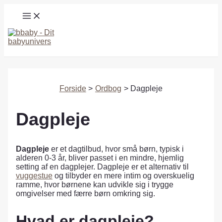
Gå
MAIN
til
MENU
indholdet
Søg
Forside
Ordbog
Dagpleje
Dagpleje
Dagpleje
er et dagtilbud, hvor små børn, typisk i
alderen 0-3 år, bliver passet i en mindre, hjemlig
setting af en dagplejer. Dagpleje er et alternativ til
vuggestue
og tilbyder en mere intim og overskuelig
ramme, hvor børnene kan udvikle sig i trygge
omgivelser med færre børn omkring sig.
Hvad er dagpleje?