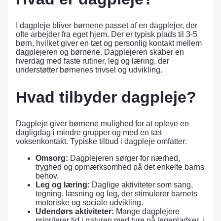
I dagpleje bliver børnene passet af en dagplejer, der
ofte arbejder fra eget hjem. Der er typisk plads til 3-5
børn, hvilket giver en tæt og personlig kontakt mellem
dagplejeren og børnene. Dagplejeren skaber en
hverdag med faste rutiner, leg og læring, der
understøtter børnenes trivsel og udvikling.
Hvad tilbyder dagpleje?
Dagpleje giver børnene mulighed for at opleve en
dagligdag i mindre grupper og med en tæt
voksenkontakt. Typiske tilbud i dagpleje omfatter:
Omsorg:
Dagplejeren sørger for nærhed,
tryghed og opmærksomhed på det enkelte barns
behov.
Leg og læring:
Daglige aktiviteter som sang,
tegning, læsning og leg, der stimulerer barnets
motoriske og sociale udvikling.
Udendørs aktiviteter:
Mange dagplejere
prioriterer tid i naturen med ture på legepladser, i