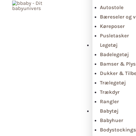
Autostole
Bæreseler og v
Køreposer
Pusletasker
Legetøj
Badelegetøj
Bamser & Plys
Dukker & Tilb
Trælegetøj
Trækdyr
Rangler
Babytøj
Babyhuer
Bodystockings