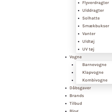
Flyverdragter
Ulddragter
Solhatte
Smækbukser
Vanter
Uldtøj
UV tøj
Vogne
Barnevogne
Klapvogne
Kombivogne
Dåbsgaver
Brands
Tilbud
Blog