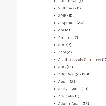
- Unknown
(1)
2 Stories
(11)
2ME
(6)
3 Sprouts
(34)
4M
(4)
4moms
(7)
59S
(2)
7AM
(4)
A Little Lovely Company
(1
ABC
(16)
ABC Design
(120)
Abus
(12)
Active Canis
(10)
Addbaby
(1)
Aden + Anais
(15)