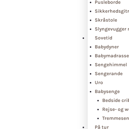
Pusleborde
Sikkerhedsgit
Skråstole
Slyngevugger
Sovetid
Babydyner
Babymadrasse
Sengehimmel
Sengerande
Uro
Babysenge
Bedside cri
Rejse- og 
Tremmesen
På tur