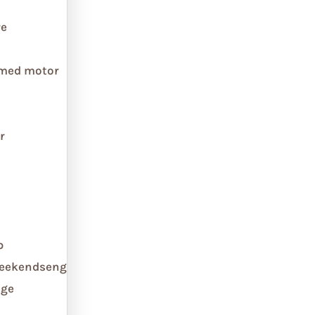
re
 med motor
r
b
weekendseng
ge