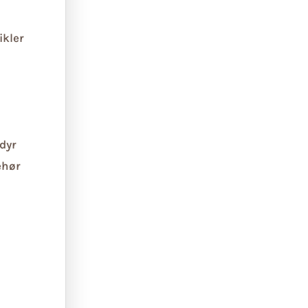
ikler
dyr
ehør