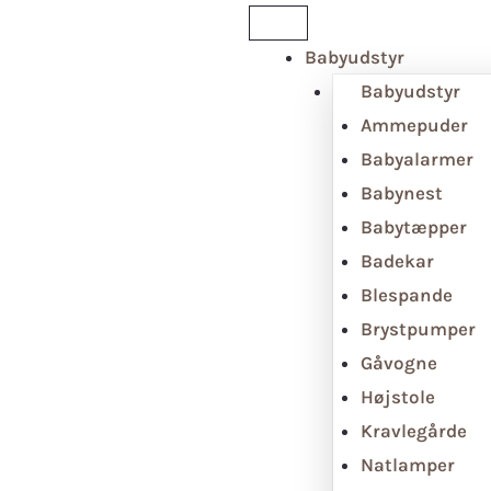
Babyudstyr
Babyudstyr
Ammepuder
Babyalarmer
Babynest
Babytæpper
Badekar
Blespande
Brystpumper
Gåvogne
Højstole
Kravlegårde
Natlamper