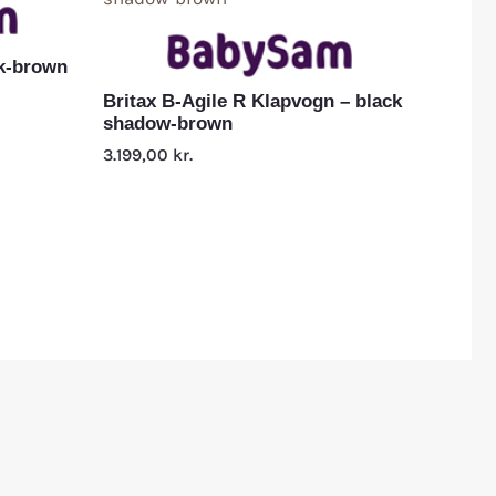
nk-brown
Britax B-Agile R Klapvogn – black
shadow-brown
3.199,00
kr.