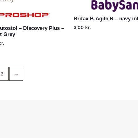
Britax B-Agile R – navy i
3,00
kr.
utostol – Discovery Plus –
t Grey
kr.
2
→