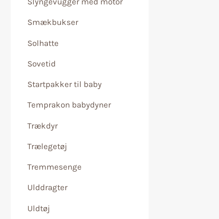
Slyngevugger med motor
Smækbukser
Solhatte
Sovetid
Startpakker til baby
Temprakon babydyner
Trækdyr
Trælegetøj
Tremmesenge
Ulddragter
Uldtøj