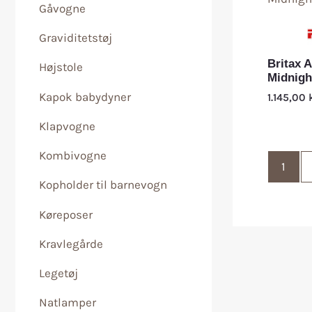
Gåvogne
Graviditetstøj
Britax A
Højstole
Midnigh
Kapok babydyner
1.145,00
Klapvogne
Kombivogne
1
Kopholder til barnevogn
Køreposer
Kravlegårde
Legetøj
Natlamper