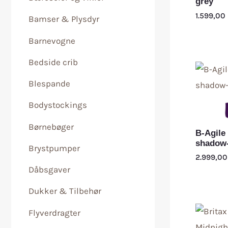
grey
1.599,00
Bamser & Plysdyr
Barnevogne
Bedside crib
Blespande
Bodystockings
Børnebøger
B-Agile
shadow
Brystpumper
2.999,0
Dåbsgaver
Dukker & Tilbehør
Flyverdragter