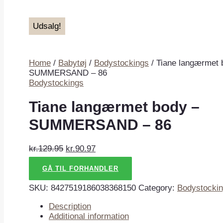
Udsalg!
Home
/
Babytøj
/
Bodystockings
/ Tiane langærmet 
SUMMERSAND – 86
Bodystockings
Tiane langærmet body –
SUMMERSAND – 86
kr.129.95
kr.90.97
GÅ TIL FORHANDLER
SKU:
8427519186038368150
Category:
Bodystocki
Description
Additional information