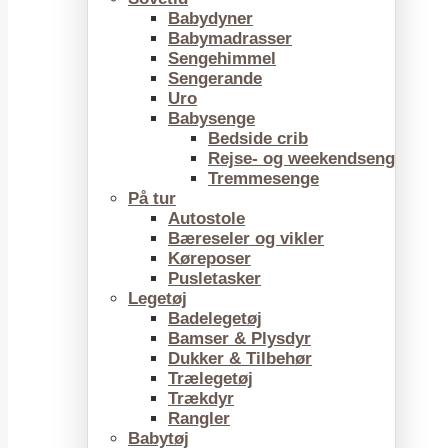
Babydyner
Babymadrasser
Sengehimmel
Sengerande
Uro
Babysenge
Bedside crib
Rejse- og weekendseng
Tremmesenge
På tur
Autostole
Bæreseler og vikler
Køreposer
Pusletasker
Legetøj
Badelegetøj
Bamser & Plysdyr
Dukker & Tilbehør
Trælegetøj
Trækdyr
Rangler
Babytøj