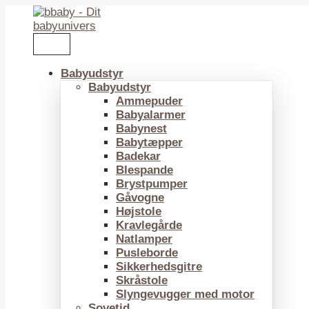
Gå
til
indholdet
Babyudstyr
Babyudstyr
Ammepuder
Babyalarmer
Babynest
Babytæpper
Badekar
Blespande
Brystpumper
Gåvogne
Højstole
Kravlegårde
Natlamper
Pusleborde
Sikkerhedsgitre
Skråstole
Slyngevugger med motor
Sovetid