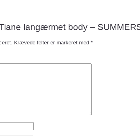
ew “Tiane langærmet body – SUMME
ceret.
Krævede felter er markeret med
*