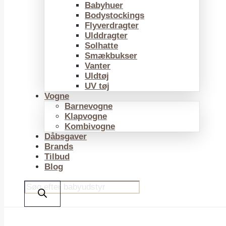
Babyhuer
Bodystockings
Flyverdragter
Ulddragter
Solhatte
Smækbukser
Vanter
Uldtøj
UV tøj
Vogne
Barnevogne
Klapvogne
Kombivogne
Dåbsgaver
Brands
Tilbud
Blog
Products
search