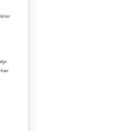
ikler
dyr
ehør