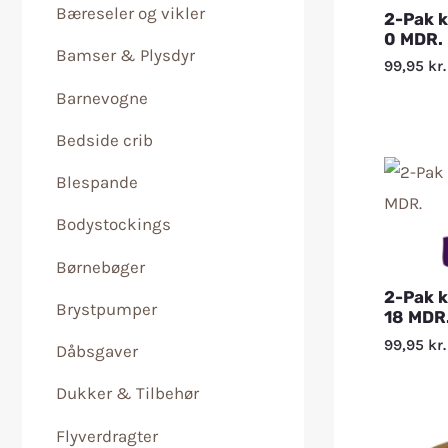
Bæreseler og vikler
2-Pak 
0 MDR.
Bamser & Plysdyr
99,95
kr.
Barnevogne
Bedside crib
Blespande
Bodystockings
Børnebøger
2-Pak 
Brystpumper
18 MDR
99,95
kr.
Dåbsgaver
Dukker & Tilbehør
Flyverdragter