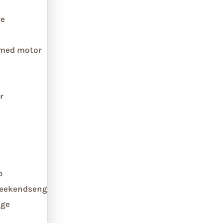
re
 med motor
r
b
weekendseng
ge