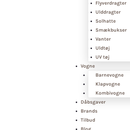
Flyverdragter
Ulddragter
Solhatte
Smækbukser
Vanter
Uldtøj
UV tøj
Vogne
Barnevogne
Klapvogne
Kombivogne
Dåbsgaver
Brands
Tilbud
Blog