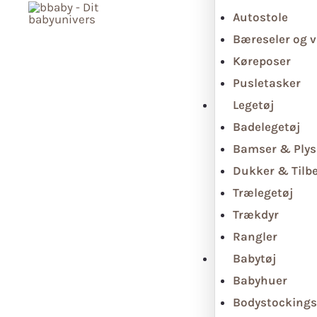
Autostole
Bæreseler og v
Køreposer
Pusletasker
Legetøj
Badelegetøj
Bamser & Plys
Dukker & Tilb
Trælegetøj
Trækdyr
Rangler
Babytøj
Babyhuer
Bodystockings