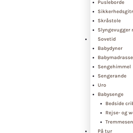
Pusleborde
Sikkerhedsgit
Skråstole
Slyngevugger
Sovetid
Babydyner
Babymadrasse
Sengehimmel
Sengerande
Uro
Babysenge
Bedside cri
Rejse- og 
Tremmesen
På tur