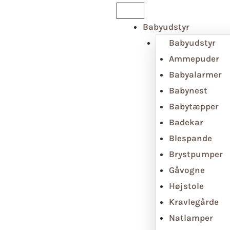
Babyudstyr
Babyudstyr
Ammepuder
Babyalarmer
Babynest
Babytæpper
Badekar
Blespande
Brystpumper
Gåvogne
Højstole
Kravlegårde
Natlamper