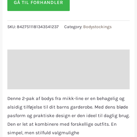
GÅ TIL FORHANDLER
SKU:
8427511181343541237
Category:
Bodystockings
Description
Additional information
Reviews (0)
Denne 2-pak af bodys fra mikk-line er en behagelig og
alsidig tilføjelse til dit barns garderobe. Med dens bløde
pasform og praktiske design er den ideel til daglig brug.
Den er let at kombinere med forskellige outfits. En
simpel, men stilfuld valgmulighe