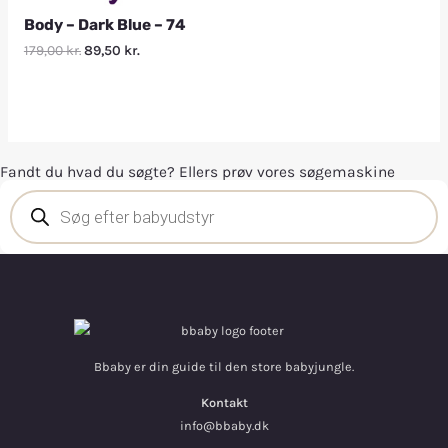
Body – Dark Blue – 74
179,00
kr.
89,50
kr.
Fandt du hvad du søgte? Ellers prøv vores søgemaskine
Bbaby er din guide til den store babyjungle.
Kontakt
info@bbaby.dk