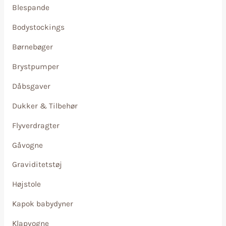
Blespande
Bodystockings
Børnebøger
Brystpumper
Dåbsgaver
Dukker & Tilbehør
Flyverdragter
Gåvogne
Graviditetstøj
Højstole
Kapok babydyner
Klapvogne