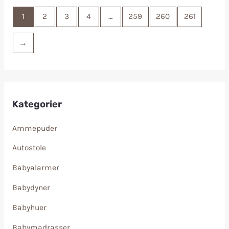
1
2
3
4
…
259
260
261
→
Kategorier
Ammepuder
Autostole
Babyalarmer
Babydyner
Babyhuer
Babymadrasser