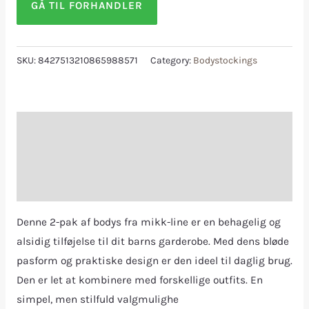
GÅ TIL FORHANDLER
SKU:
8427513210865988571
Category:
Bodystockings
Description
Additional information
Reviews (0)
Denne 2-pak af bodys fra mikk-line er en behagelig og
alsidig tilføjelse til dit barns garderobe. Med dens bløde
pasform og praktiske design er den ideel til daglig brug.
Den er let at kombinere med forskellige outfits. En
simpel, men stilfuld valgmulighe