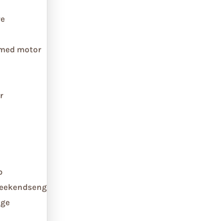
re
 med motor
r
b
weekendseng
ge