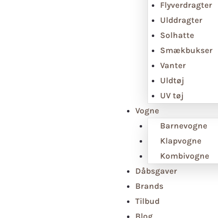
Flyverdragter
Ulddragter
Solhatte
Smækbukser
Vanter
Uldtøj
UV tøj
Vogne
Barnevogne
Klapvogne
Kombivogne
Dåbsgaver
Brands
Tilbud
Blog