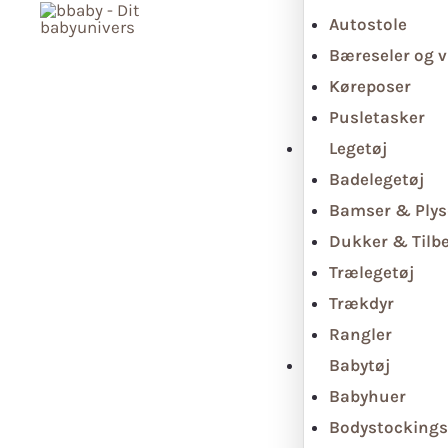
Autostole
Bæreseler og v
Køreposer
Pusletasker
Legetøj
Badelegetøj
Bamser & Plys
Dukker & Tilb
Trælegetøj
Trækdyr
Rangler
Babytøj
Babyhuer
Bodystockings