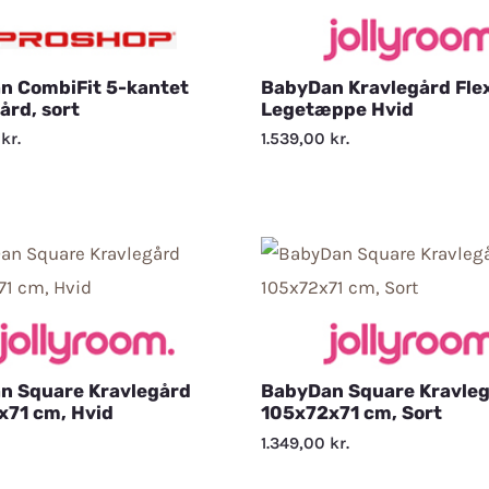
n CombiFit 5-kantet
BabyDan Kravlegård Flex
ård, sort
Legetæppe Hvid
0
kr.
1.539,00
kr.
n Square Kravlegård
BabyDan Square Kravle
x71 cm, Hvid
105x72x71 cm, Sort
1.349,00
kr.