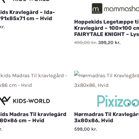
ds Kravlegård – Ida-
 91x85x71 cm – Hvid
Hoppekids Legetæppe ti
kr.
Kravlegård – 100×100 cm
FAIRYTALE KNIGHT – Lys
499,00
kr.
399,20
kr.
ds Madras Til kravlegård
Hørmadras Til Kravlegår
 80×86 cm – Hvid
3x80x86, Hvid
r.
599,00
kr.