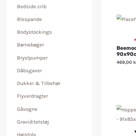
Bedside crib
Blespande
Bodystockings
Børnebøger
Beemoo
90x90
Brystpumper
469,00
k
Dåbsgaver
Dukker & Tilbehør
Flyverdragter
Gåvogne
Graviditetstøj
Højstole