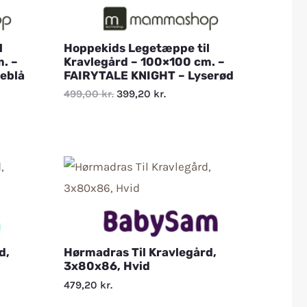
l
Hoppekids Legetæppe til
. –
Kravlegård – 100×100 cm. –
eblå
FAIRYTALE KNIGHT – Lyserød
499,00
kr.
399,20
kr.
d,
Hørmadras Til Kravlegård,
3x80x86, Hvid
479,20
kr.