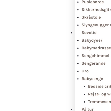
Pusleborde
Sikkerhedsgit
Skråstole
Slyngevugger
Sovetid
Babydyner
Babymadrasse
Sengehimmel
Sengerande
Uro
Babysenge
Bedside cri
Rejse- og 
Tremmesen
På tur