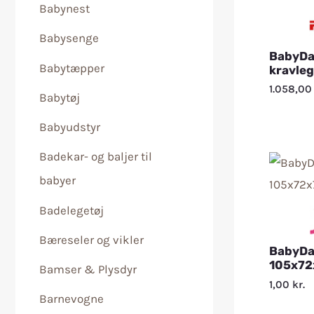
Babynest
Babysenge
BabyDa
Babytæpper
kravleg
1.058,0
Babytøj
Babyudstyr
Badekar- og baljer til
babyer
Badelegetøj
Bæreseler og vikler
BabyDa
105x72
Bamser & Plysdyr
1,00
kr.
Barnevogne