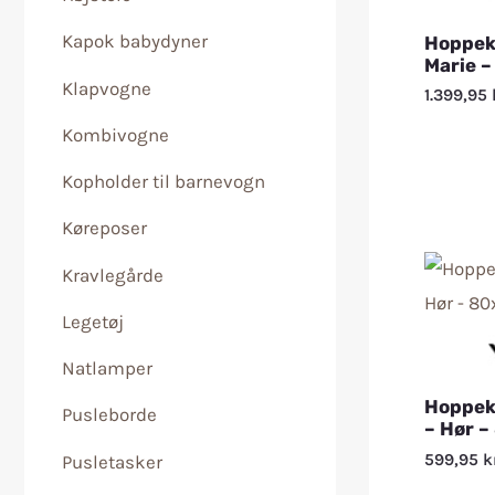
Kapok babydyner
Hoppeki
Marie –
Klapvogne
1.399,95
Kombivogne
Kopholder til barnevogn
Køreposer
Kravlegårde
Legetøj
Natlamper
Hoppeki
Pusleborde
– Hør –
599,95
k
Pusletasker