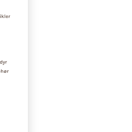
ikler
dyr
ehør