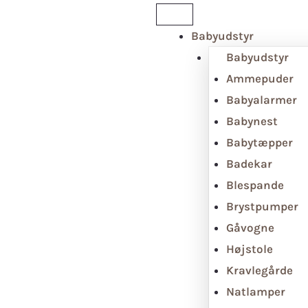
Babyudstyr
Babyudstyr
Ammepuder
Babyalarmer
Babynest
Babytæpper
Badekar
Blespande
Brystpumper
Gåvogne
Højstole
Kravlegårde
Natlamper