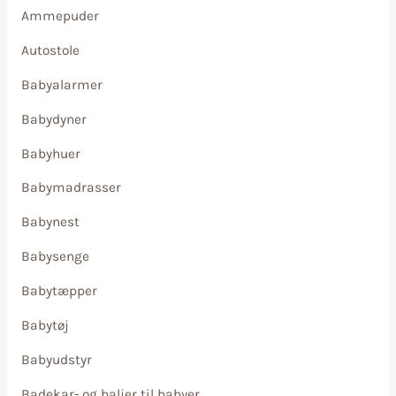
Ammepuder
Autostole
Babyalarmer
Babydyner
Babyhuer
Babymadrasser
Babynest
Babysenge
Babytæpper
Babytøj
Babyudstyr
Badekar- og baljer til babyer