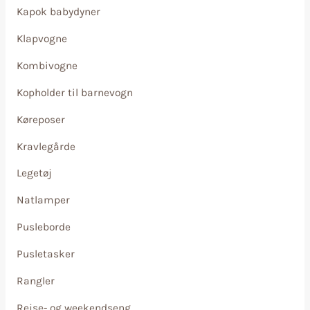
Kapok babydyner
Klapvogne
Kombivogne
Kopholder til barnevogn
Køreposer
Kravlegårde
Legetøj
Natlamper
Pusleborde
Pusletasker
Rangler
Rejse- og weekendseng