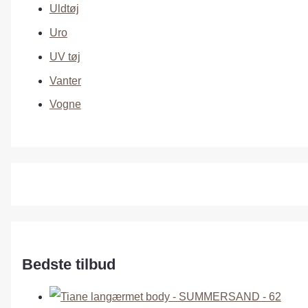
Uldtøj
Uro
UV tøj
Vanter
Vogne
Bedste tilbud