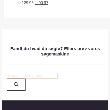
s
c
r
kr.129.95
kr.90.97
a
t
o
l
o
d
e
n
u
s
c
a
t
l
Fandt du hvad du søgte? Ellers prøv vores
o
søgemaskine
e
n
s
a
Products
l
search
e