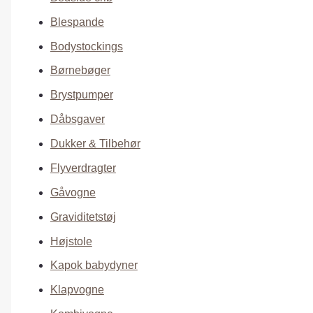
Blespande
Bodystockings
Børnebøger
Brystpumper
Dåbsgaver
Dukker & Tilbehør
Flyverdragter
Gåvogne
Graviditetstøj
Højstole
Kapok babydyner
Klapvogne