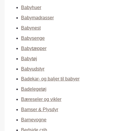
Babyhuer
Babymadrasser
Babynest
Babysenge
Babytæpper
Babytøj
Babyudstyr
Badekar- og baljer til babyer
Badelegetøj
Bæreseler og vikler
Bamser & Plysdyr
Barnevogne
Bedside crib