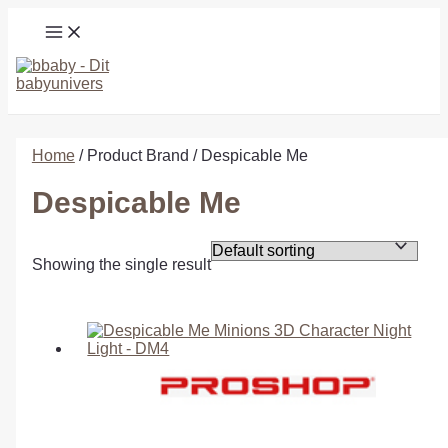
Gå
MAIN
til
MENU
indholdet
Søg
Home
/ Product Brand / Despicable Me
Despicable Me
Showing the single result