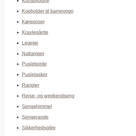
Kombivogne
Kopholder til barnevogn
Køreposer
Kravlegårde
Legetøj
Natlamper
Pusleborde
Pusletasker
Rangler
Rejse- og weekendseng
Sengehimmel
Sengerande
Sikkerhedsgitre