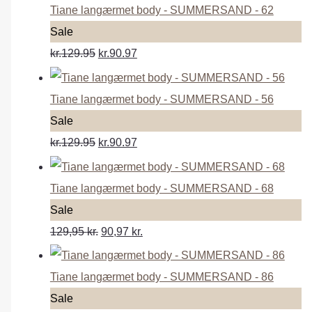
Tiane langærmet body - SUMMERSAND - 62
P
Sale
r
kr.129.95
kr.90.97
o
d
Tiane langærmet body - SUMMERSAND - 56
u
P
Sale
c
r
kr.129.95
kr.90.97
t
o
o
d
Tiane langærmet body - SUMMERSAND - 68
n
u
P
Sale
s
c
r
129,95
kr.
90,97
kr.
a
t
o
l
o
d
Tiane langærmet body - SUMMERSAND - 86
e
n
u
P
Sale