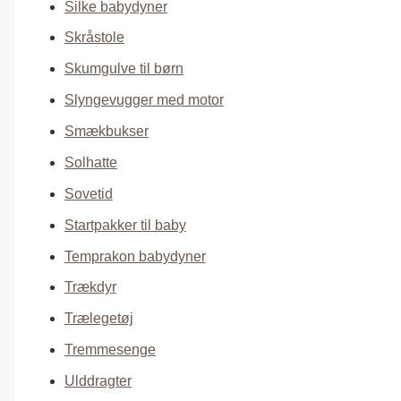
Silke babydyner
Skråstole
Skumgulve til børn
Slyngevugger med motor
Smækbukser
Solhatte
Sovetid
Startpakker til baby
Temprakon babydyner
Trækdyr
Trælegetøj
Tremmesenge
Ulddragter