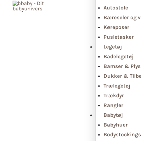
Autostole
Bæreseler og v
Køreposer
Pusletasker
Legetøj
Badelegetøj
Bamser & Plys
Dukker & Tilb
Trælegetøj
Trækdyr
Rangler
Babytøj
Babyhuer
Bodystockings