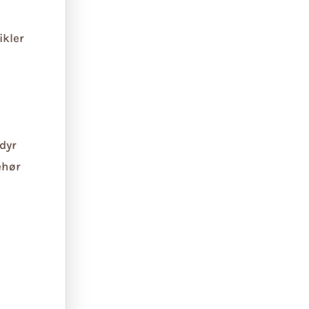
ikler
dyr
ehør