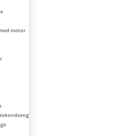
re
 med motor
r
b
weekendseng
ge