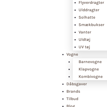
Flyverdragter
Ulddragter
Solhatte
Smækbukser
Vanter
Uldtøj
UV tøj
Vogne
Barnevogne
Klapvogne
Kombivogne
Dåbsgaver
Brands
Tilbud
Blog