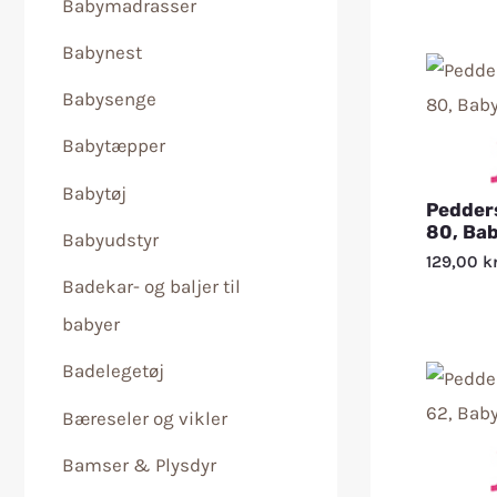
Babymadrasser
Babynest
Babysenge
Babytæpper
Babytøj
Pedders
80, Bab
Babyudstyr
129,00
kr
Badekar- og baljer til
babyer
Badelegetøj
Bæreseler og vikler
Bamser & Plysdyr