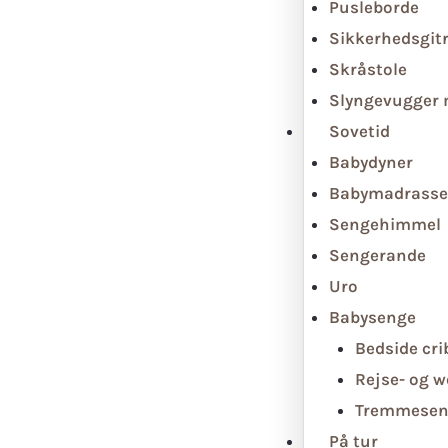
Pusleborde
Sikkerhedsgit
Skråstole
Slyngevugger
Sovetid
Babydyner
Babymadrasse
Sengehimmel
Sengerande
Uro
Babysenge
Bedside cri
Rejse- og 
Tremmesen
På tur