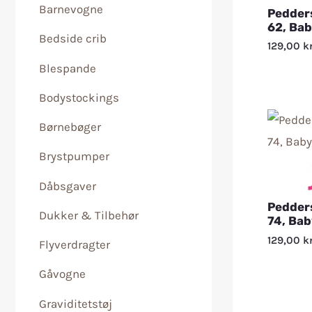
Barnevogne
Pedders
62, Bab
Bedside crib
129,00
kr
Blespande
Bodystockings
Børnebøger
Brystpumper
Dåbsgaver
Pedders
Dukker & Tilbehør
74, Bab
129,00
kr
Flyverdragter
Gåvogne
Graviditetstøj