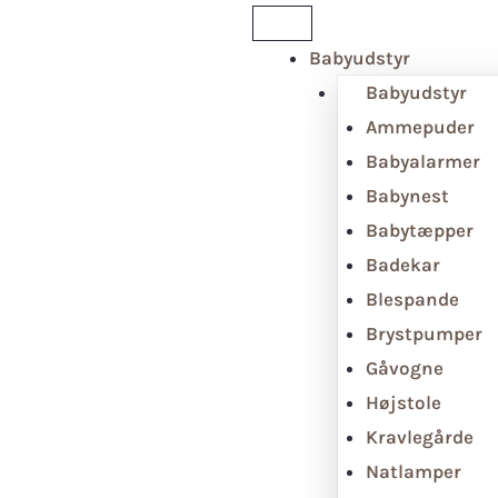
Babyudstyr
Babyudstyr
Ammepuder
Babyalarmer
Babynest
Babytæpper
Badekar
Blespande
Brystpumper
Gåvogne
Højstole
Kravlegårde
Natlamper