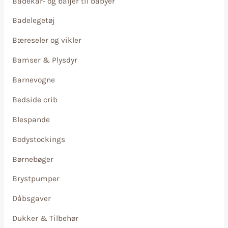
Badekar- og baljer til babyer
Badelegetøj
Bæreseler og vikler
Bamser & Plysdyr
Barnevogne
Bedside crib
Blespande
Bodystockings
Børnebøger
Brystpumper
Dåbsgaver
Dukker & Tilbehør