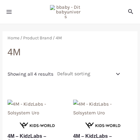
Home
/ Product Brand / 4M
4M
Showing all 4 results
4M – KidzLabs –
4M – KidzLabs –