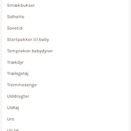
Smækbukser
Solhatte
Sovetid
Startpakker til baby
Temprakon babydyner
Trækdyr
Trælegetøj
Tremmesenge
Ulddragter
Uldtøj
Uro
UV tøj