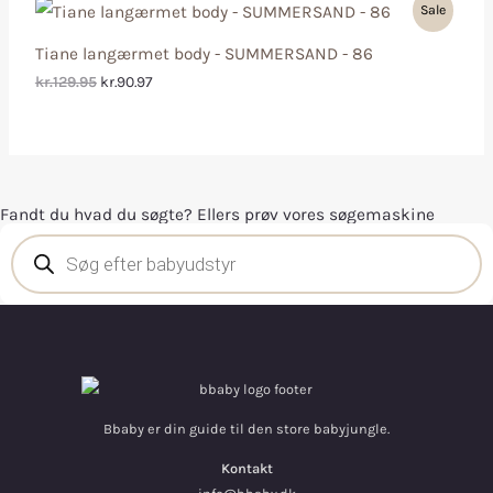
Sale
Tiane langærmet body - SUMMERSAND - 86
kr.129.95
kr.90.97
Fandt du hvad du søgte? Ellers prøv vores søgemaskine
Bbaby er din guide til den store babyjungle.
Kontakt