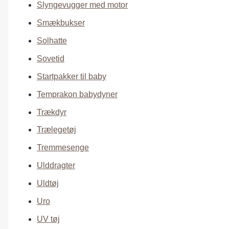
Slyngevugger med motor
Smækbukser
Solhatte
Sovetid
Startpakker til baby
Temprakon babydyner
Trækdyr
Trælegetøj
Tremmesenge
Ulddragter
Uldtøj
Uro
UV tøj