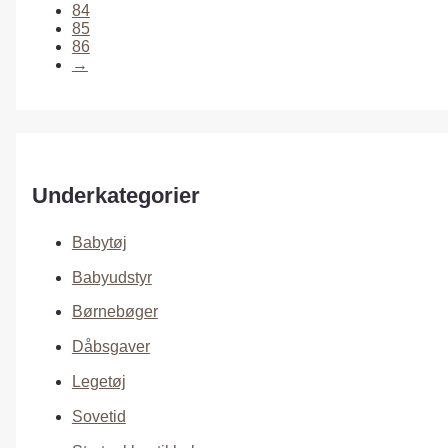
84
85
86
→
Underkategorier
Babytøj
Babyudstyr
Børnebøger
Dåbsgaver
Legetøj
Sovetid