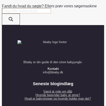
u
Fandt du hvad du søgte? Ellers prøv vores søgemaskine
s
c
Products
search
a
t
l
o
e
n
s
a
l
e
Bbaby er din guide til den store babyjungle.
Kontakt
info@bbaby.dk
Seneste blogindlæg
Værd at vide om dåb
Hvornår begynder baby at grine?
Hvad er babyshower og hvornår holder man det?