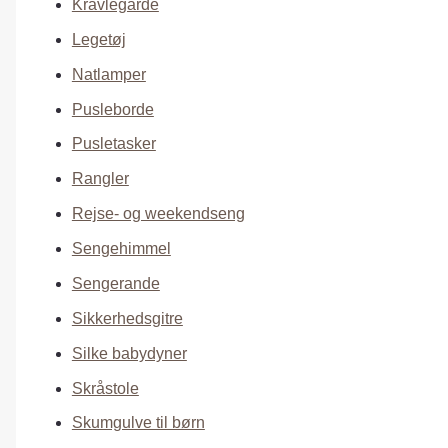
Kravlegårde
Legetøj
Natlamper
Pusleborde
Pusletasker
Rangler
Rejse- og weekendseng
Sengehimmel
Sengerande
Sikkerhedsgitre
Silke babydyner
Skråstole
Skumgulve til børn