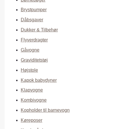
Brystpumper
Dåbsgaver
Dukker & Tilbehør
Flyverdragter
Gåvogne
Graviditetstøj
Højstole
Kapok babydyner
Klapvogne
Kombivogne
Kopholder til barnevogn
Køreposer