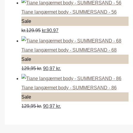
o
d
Tiane langærmet body - SUMMERSAND - 56
u
P
Sale
c
r
kr.129.95
kr.90.97
t
o
o
d
Tiane langærmet body - SUMMERSAND - 68
n
u
P
Sale
s
c
r
129,95
kr.
90,97
kr.
a
t
o
l
o
d
Tiane langærmet body - SUMMERSAND - 86
e
n
u
P
Sale
s
c
r
129,95
kr.
90,97
kr.
a
t
o
l
o
d
e
n