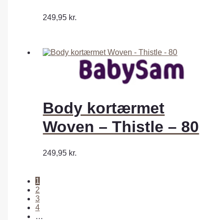
249,95
kr.
Body kortærmet
Woven – Thistle – 80
249,95
kr.
1
2
3
4
…