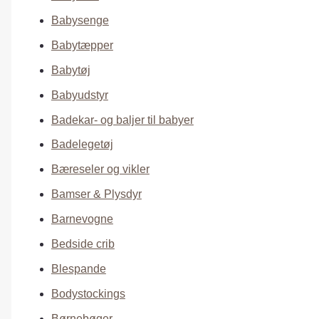
Babysenge
Babytæpper
Babytøj
Babyudstyr
Badekar- og baljer til babyer
Badelegetøj
Bæreseler og vikler
Bamser & Plysdyr
Barnevogne
Bedside crib
Blespande
Bodystockings
Børnebøger