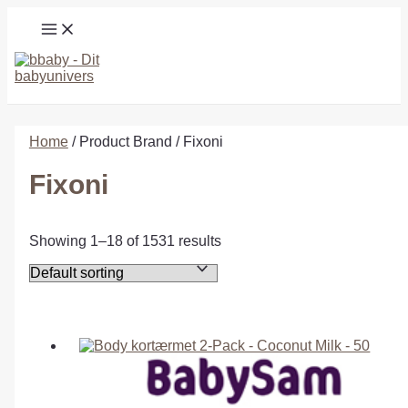
Gå
MAIN
til
MENU
indholdet
Søg
Home
/ Product Brand / Fixoni
Fixoni
Showing 1–18 of 1531 results