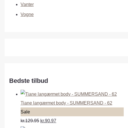
Vanter
Vogne
Bedste tilbud
Tiane langærmet body - SUMMERSAND - 62
P
Sale
r
kr.129.95
kr.90.97