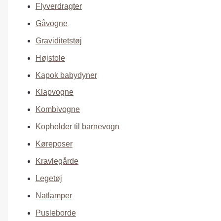
Flyverdragter
Gåvogne
Graviditetstøj
Højstole
Kapok babydyner
Klapvogne
Kombivogne
Kopholder til barnevogn
Køreposer
Kravlegårde
Legetøj
Natlamper
Pusleborde