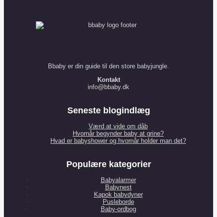
s
a
l
e
Bbaby er din guide til den store babyjungle.
Kontakt
info@bbaby.dk
Seneste blogindlæg
Værd at vide om dåb
Hvornår begynder baby at grine?
Hvad er babyshower og hvornår holder man det?
Populære kategorier
Babyalarmer
Babynest
Kapok babydyner
Pusleborde
Baby-ordbog