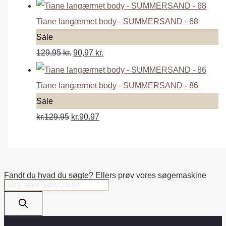
t
o
o
d
Tiane langærmet body - SUMMERSAND - 68
n
u
P
Sale
s
c
r
129,95
kr.
90,97
kr.
a
t
o
l
o
d
Tiane langærmet body - SUMMERSAND - 86
e
n
u
P
Sale
s
c
r
kr.129.95
kr.90.97
a
t
o
l
o
d
e
n
u
Fandt du hvad du søgte? Ellers prøv vores søgemaskine
s
c
Products
search
a
t
l
o
e
n