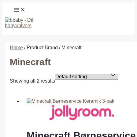
Gå
MAIN
til
MENU
indholdet
Søg
Home
/ Product Brand / Minecraft
Minecraft
Showing all 2 results
Minecraft Børneservice