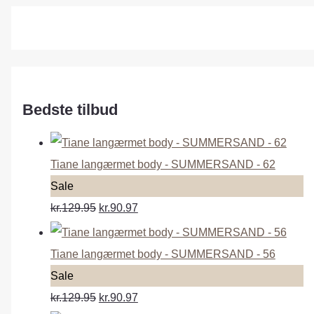
Bedste tilbud
Tiane langærmet body - SUMMERSAND - 62
P
Sale
r
kr.129.95
kr.90.97
o
d
Tiane langærmet body - SUMMERSAND - 56
u
P
Sale
c
r
kr.129.95
kr.90.97