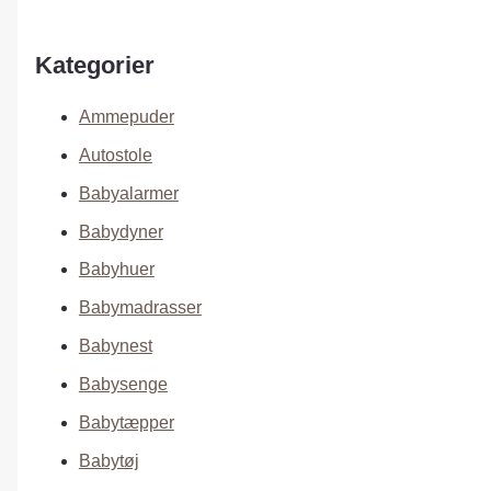
Kategorier
Ammepuder
Autostole
Babyalarmer
Babydyner
Babyhuer
Babymadrasser
Babynest
Babysenge
Babytæpper
Babytøj