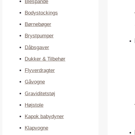
Blespande
Bodystockings
Børnebøger
Brystpumper
Dåbsgaver
Dukker & Tilbehør
Flyverdragter
Gåvogne
Graviditetstøj
Højstole
Kapok babydyner
Klapvogne