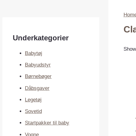
Hom
Cl
Underkategorier
Showi
Babytøj
Babyudstyr
Børnebøger
Dåbsgaver
Legetøj
Sovetid
Startpakker til baby
Vogne