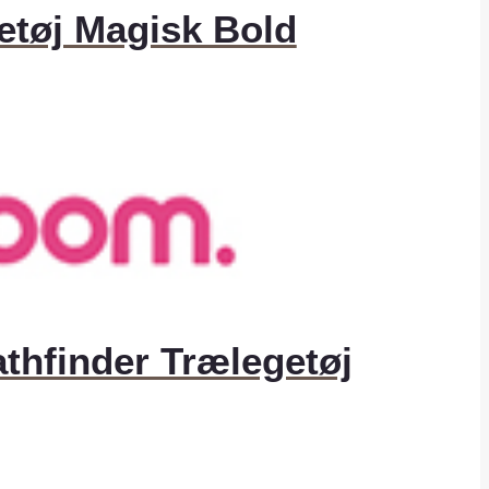
getøj Magisk Bold
athfinder Trælegetøj