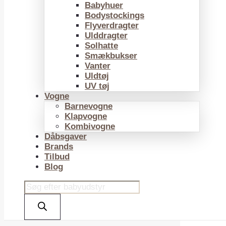
Babyhuer
Bodystockings
Flyverdragter
Ulddragter
Solhatte
Smækbukser
Vanter
Uldtøj
UV tøj
Vogne
Barnevogne
Klapvogne
Kombivogne
Dåbsgaver
Brands
Tilbud
Blog
Products
search