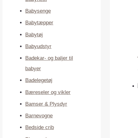
Babysenge
Babytæpper
Babytøj
Babyudstyr
Badekar- og baljer til
babyer
Badelegetøj
Bæreseler og vikler
Bamser & Plysdyr
Barnevogne
Bedside crib