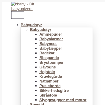
Gå
til
indholdet
Babyudstyr
Babyudstyr
Ammepuder
Babyalarmer
Babynest
Babytæpper
Badekar
Blespande
Brystpumper
Gåvogne
Højstole
Kravlegårde
Natlamper
Pusleborde
Sikkerhedsgitre
Skråstole
Slyngevugger med motor
Sovetid