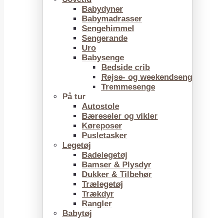
Babydyner
Babymadrasser
Sengehimmel
Sengerande
Uro
Babysenge
Bedside crib
Rejse- og weekendseng
Tremmesenge
På tur
Autostole
Bæreseler og vikler
Køreposer
Pusletasker
Legetøj
Badelegetøj
Bamser & Plysdyr
Dukker & Tilbehør
Trælegetøj
Trækdyr
Rangler
Babytøj