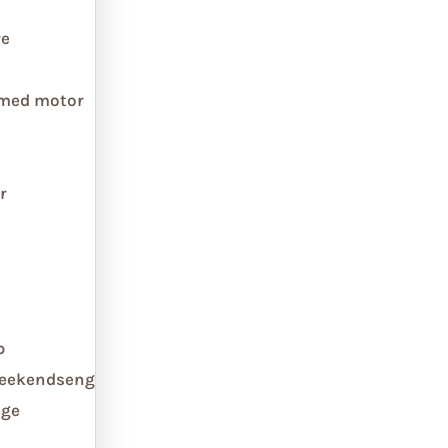
re
 med motor
r
b
weekendseng
ge