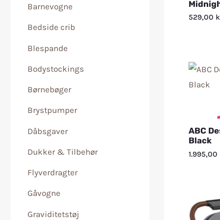
Midnig
Barnevogne
529,00
k
Bedside crib
Blespande
Bodystockings
Børnebøger
Brystpumper
ABC Des
Dåbsgaver
Black
Dukker & Tilbehør
1.995,00
Flyverdragter
Gåvogne
Graviditetstøj