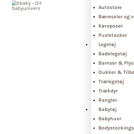
Autostole
Bæreseler og v
Køreposer
Pusletasker
Legetøj
Badelegetøj
Bamser & Plys
Dukker & Tilb
Trælegetøj
Trækdyr
Rangler
Babytøj
Babyhuer
Bodystockings