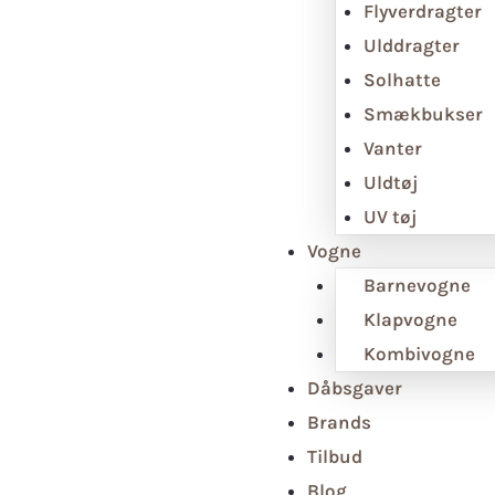
Flyverdragter
Ulddragter
Solhatte
Smækbukser
Vanter
Uldtøj
UV tøj
Vogne
Barnevogne
Klapvogne
Kombivogne
Dåbsgaver
Brands
Tilbud
Blog