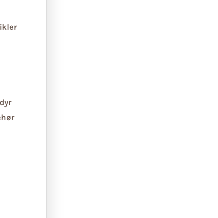
ikler
dyr
ehør