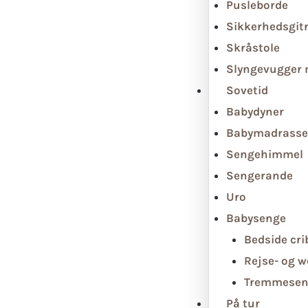
Pusleborde
Sikkerhedsgit
Skråstole
Slyngevugger
Sovetid
Babydyner
Babymadrasse
Sengehimmel
Sengerande
Uro
Babysenge
Bedside cri
Rejse- og 
Tremmesen
På tur