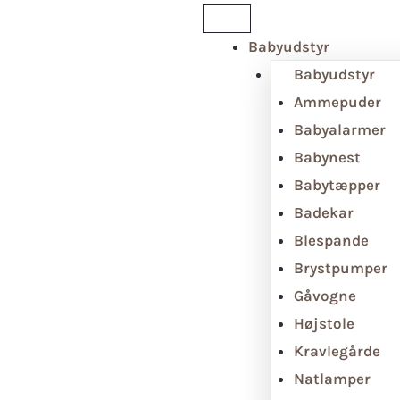
Babyudstyr
Babyudstyr
Ammepuder
Babyalarmer
Babynest
Babytæpper
Badekar
Blespande
Brystpumper
Gåvogne
Højstole
Kravlegårde
Natlamper