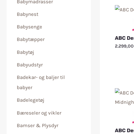
Babymadrasser
Babynest
Babysenge
ABC Des
Babytæpper
2.299,0
Babytøj
Babyudstyr
Badekar- og baljer til
babyer
Badelegetøj
Bæreseler og vikler
Bamser & Plysdyr
ABC Des