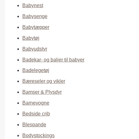
Babynest
Babysenge
Babytæpper
Babytøj
Babyudstyr
Badekar- og baljer til babyer
Badelegetøj
Bæreseler og vikler
Bamser & Plysdyr
Barnevogne
Bedside crib
Blespande
Bodystockings