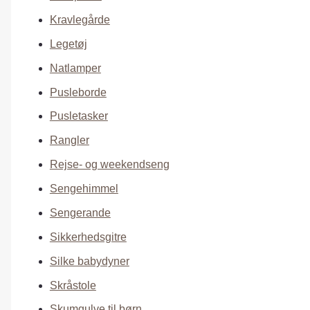
Kravlegårde
Legetøj
Natlamper
Pusleborde
Pusletasker
Rangler
Rejse- og weekendseng
Sengehimmel
Sengerande
Sikkerhedsgitre
Silke babydyner
Skråstole
Skumgulve til børn