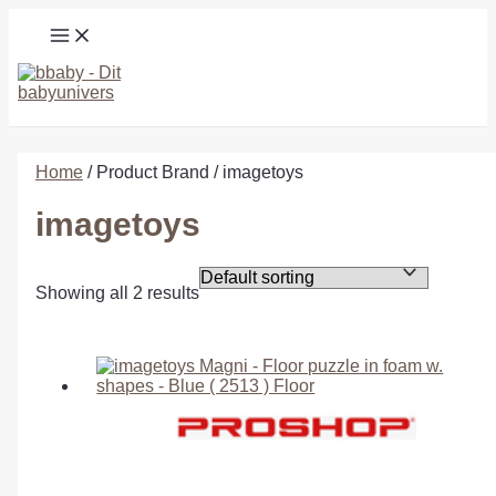
Gå
MAIN
til
MENU
indholdet
Søg
Home
/ Product Brand / imagetoys
imagetoys
Showing all 2 results