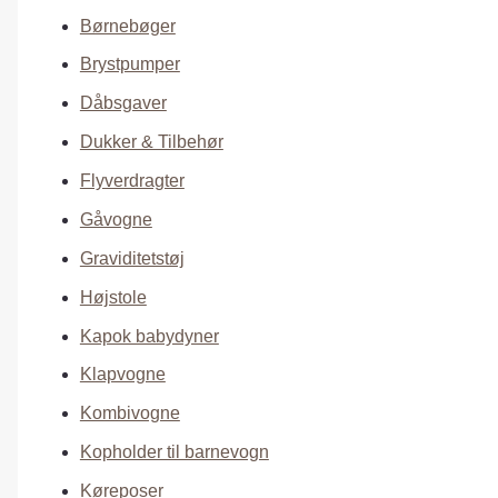
Børnebøger
Brystpumper
Dåbsgaver
Dukker & Tilbehør
Flyverdragter
Gåvogne
Graviditetstøj
Højstole
Kapok babydyner
Klapvogne
Kombivogne
Kopholder til barnevogn
Køreposer