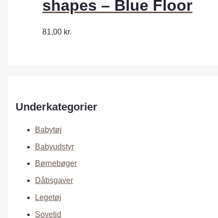
shapes – Blue Floor
81,00
kr.
Underkategorier
Babytøj
Babyudstyr
Børnebøger
Dåbsgaver
Legetøj
Sovetid