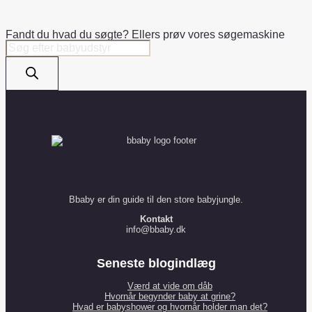
e
n
u
Fandt du hvad du søgte? Ellers prøv vores søgemaskine
s
c
Products
search
a
t
l
o
e
n
s
a
l
e
Bbaby er din guide til den store babyjungle.
Kontakt
info@bbaby.dk
Seneste blogindlæg
Værd at vide om dåb
Hvornår begynder baby at grine?
Hvad er babyshower og hvornår holder man det?