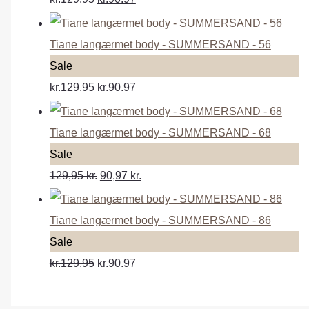
o
d
Tiane langærmet body - SUMMERSAND - 56
u
P
Sale
c
r
kr.129.95
kr.90.97
t
o
o
d
Tiane langærmet body - SUMMERSAND - 68
n
u
P
Sale
s
c
r
129,95
kr.
90,97
kr.
a
t
o
l
o
d
Tiane langærmet body - SUMMERSAND - 86
e
n
u
P
Sale
s
c
r
kr.129.95
kr.90.97
a
t
o
l
o
d