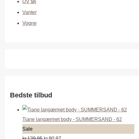
UV tøj
Vanter
Vogne
Bedste tilbud
Tiane langærmet body - SUMMERSAND - 62
P
Sale
r
kr.129.95
kr.90.97