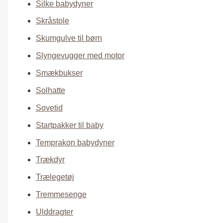
Silke babydyner
Skråstole
Skumgulve til børn
Slyngevugger med motor
Smækbukser
Solhatte
Sovetid
Startpakker til baby
Temprakon babydyner
Trækdyr
Trælegetøj
Tremmesenge
Ulddragter