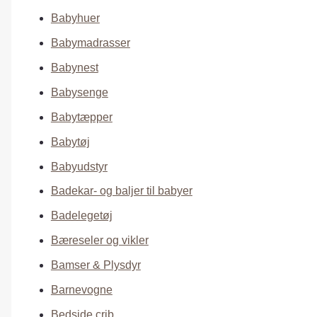
Babyhuer
Babymadrasser
Babynest
Babysenge
Babytæpper
Babytøj
Babyudstyr
Badekar- og baljer til babyer
Badelegetøj
Bæreseler og vikler
Bamser & Plysdyr
Barnevogne
Bedside crib