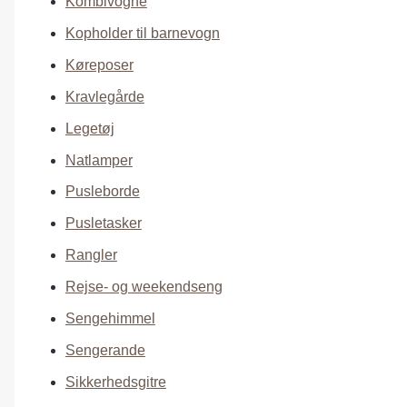
Kombivogne
Kopholder til barnevogn
Køreposer
Kravlegårde
Legetøj
Natlamper
Pusleborde
Pusletasker
Rangler
Rejse- og weekendseng
Sengehimmel
Sengerande
Sikkerhedsgitre