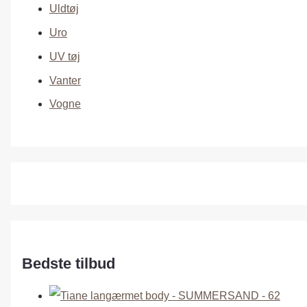
Uldtøj
Uro
UV tøj
Vanter
Vogne
Bedste tilbud