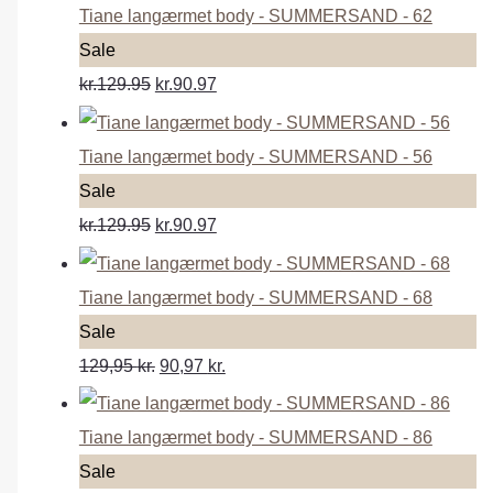
Tiane langærmet body - SUMMERSAND - 62
P
Sale
r
kr.129.95
kr.90.97
o
d
Tiane langærmet body - SUMMERSAND - 56
u
P
Sale
c
r
kr.129.95
kr.90.97
t
o
o
d
Tiane langærmet body - SUMMERSAND - 68
n
u
P
Sale
s
c
r
129,95
kr.
90,97
kr.
a
t
o
l
o
d
Tiane langærmet body - SUMMERSAND - 86
e
n
u
P
Sale