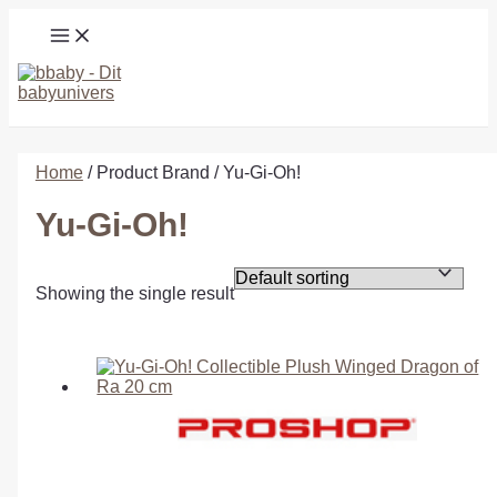
Gå
MAIN
til
MENU
indholdet
Søg
Home
/ Product Brand / Yu-Gi-Oh!
Yu-Gi-Oh!
Showing the single result