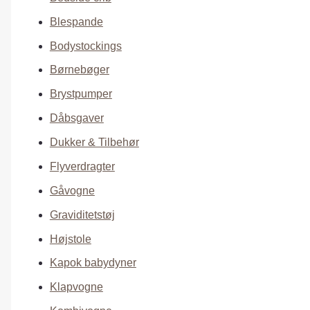
Blespande
Bodystockings
Børnebøger
Brystpumper
Dåbsgaver
Dukker & Tilbehør
Flyverdragter
Gåvogne
Graviditetstøj
Højstole
Kapok babydyner
Klapvogne