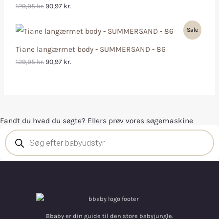
129,95
kr.
90,97
kr.
Sale
Tiane langærmet body - SUMMERSAND - 86
129,95
kr.
90,97
kr.
Fandt du hvad du søgte? Ellers prøv vores søgemaskine
Bbaby er din guide til den store babyjungle.