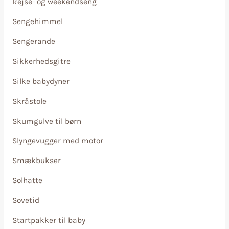
Rejse- og weekendseng
Sengehimmel
Sengerande
Sikkerhedsgitre
Silke babydyner
Skråstole
Skumgulve til børn
Slyngevugger med motor
Smækbukser
Solhatte
Sovetid
Startpakker til baby