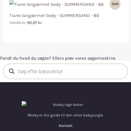
Sale
Tiane langærmet body - SUMMERSAND - 86
129,95
kr.
90,97
kr.
Fandt du hvad du søgte? Ellers prøv vores søgemaskine
Bbaby er din guide til den store babyjungle.
Kontakt