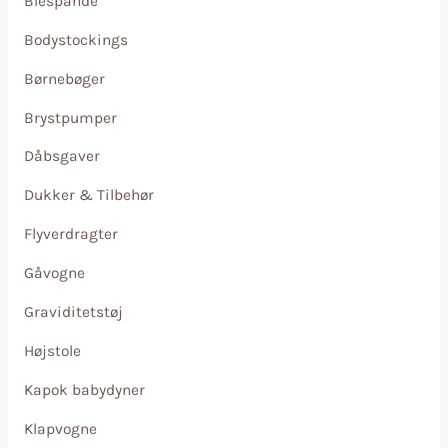
Blespande
Bodystockings
Børnebøger
Brystpumper
Dåbsgaver
Dukker & Tilbehør
Flyverdragter
Gåvogne
Graviditetstøj
Højstole
Kapok babydyner
Klapvogne