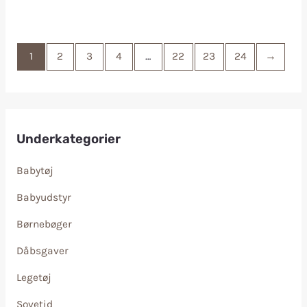
1
2
3
4
…
22
23
24
→
Underkategorier
Babytøj
Babyudstyr
Børnebøger
Dåbsgaver
Legetøj
Sovetid