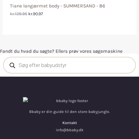
Tiane langærmet body - SUMMERSAND - 86
kr.129.95
kr.90.97
Fandt du hvad du søgte? Ellers prøv vores søgemaskine
Bbaby er din guide til den store babyjungle.
Kontakt
info@bbaby.dk