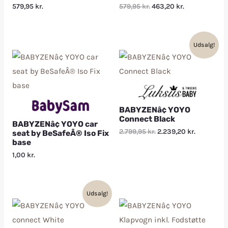
579,95
kr.
579,95
kr.
463,20
kr.
Udsalg!
BABYZENâ¢ YOYO
Connect Black
BABYZENâ¢ YOYO car
2.799,95
kr.
2.239,20
kr.
seat by BeSafeÂ® Iso Fix
base
1,00
kr.
Udsalg!