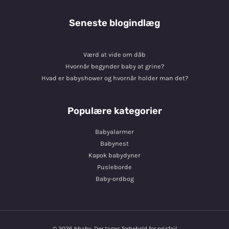
Seneste blogindlæg
Værd at vide om dåb
Hvornår begynder baby at grine?
Hvad er babyshower og hvornår holder man det?
Populære kategorier
Babyalarmer
Babynest
Kapok babydyner
Pusleborde
Baby-ordbog
© 2026 bbaby. Der tages forbehold for prisfejl