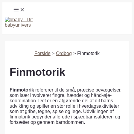
Gå
MAIN
til
MENU
indholdet
Søg
Forside
Ordbog
Finmotorik
Finmotorik
Finmotorik
refererer til de små, præcise bevægelser,
som især involverer fingre, hænder og hånd-øje-
koordination. Det er en afgørende del af dit barns
udvikling og spiller en stor rolle i hverdagsaktiviteter
som at gribe, tegne, spise og lege. Udviklingen af
finmotorik begynder allerede i spædbarnsalderen og
fortsætter op gennem barndommen.