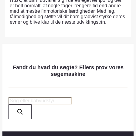
Husk, at børn udvikler sig i deres eget tempo, og det
er helt normalt, at nogle tager længere tid end andre
med at mestre finmotoriske færdigheder. Med leg,
tålmodighed og støtte vil dit barn gradvist styrke deres
evner og blive klar til de næste udviklingstrin.
Fandt du hvad du søgte? Ellers prøv vores
søgemaskine
Products
search