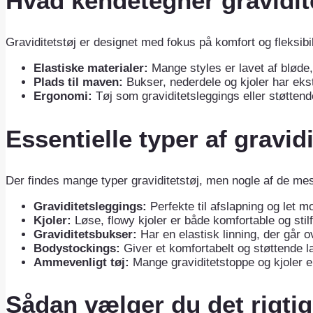
Hvad kendetegner gravidit
Graviditetstøj er designet med fokus på komfort og fleksibil
Elastiske materialer:
Mange styles er lavet af bløde,
Plads til maven:
Bukser, nederdele og kjoler har ekst
Ergonomi:
Tøj som graviditetsleggings eller støttend
Essentielle typer af gravidi
Der findes mange typer graviditetstøj, men nogle af de mes
Graviditetsleggings:
Perfekte til afslapning og let mo
Kjoler:
Løse, flowy kjoler er både komfortable og stilf
Graviditetsbukser:
Har en elastisk linning, der går o
Bodystockings:
Giver et komfortabelt og støttende l
Ammevenligt tøj:
Mange graviditetstoppe og kjoler 
Sådan vælger du det rigtig