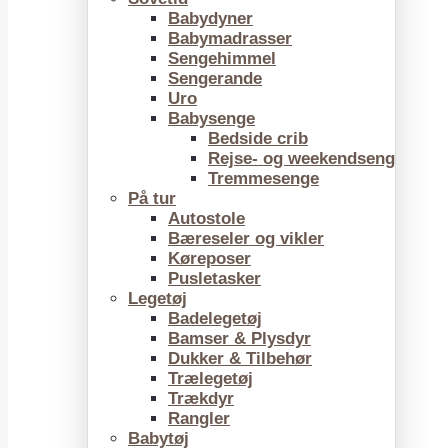
Babydyner
Babymadrasser
Sengehimmel
Sengerande
Uro
Babysenge
Bedside crib
Rejse- og weekendseng
Tremmesenge
På tur
Autostole
Bæreseler og vikler
Køreposer
Pusletasker
Legetøj
Badelegetøj
Bamser & Plysdyr
Dukker & Tilbehør
Trælegetøj
Trækdyr
Rangler
Babytøj