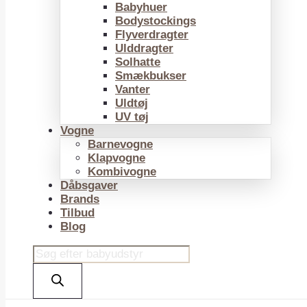
Babyhuer
Bodystockings
Flyverdragter
Ulddragter
Solhatte
Smækbukser
Vanter
Uldtøj
UV tøj
Vogne
Barnevogne
Klapvogne
Kombivogne
Dåbsgaver
Brands
Tilbud
Blog
Products
search