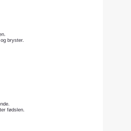
en.
og bryster.
ende.
er fødslen.