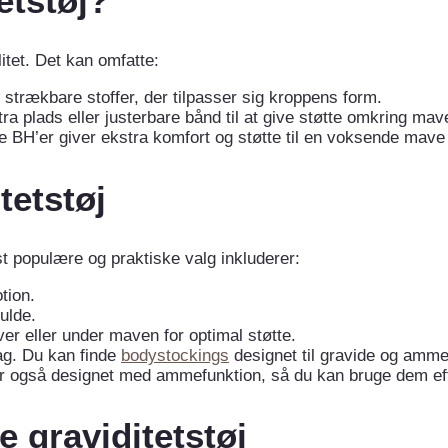
etstøj?
itet. Det kan omfatte:
 strækbare stoffer, der tilpasser sig kroppens form.
ra plads eller justerbare bånd til at give støtte omkring mav
e BH’er giver ekstra komfort og støtte til en voksende mave 
tetstøj
t populære og praktiske valg inkluderer:
tion.
ulde.
ver eller under maven for optimal støtte.
ag. Du kan finde
bodystockings
designet til gravide og amm
er også designet med ammefunktion, så du kan bruge dem eft
e graviditetstøj