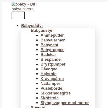
Gå
til
indholdet
Babyudstyr
Babyudstyr
Ammepuder
Babyalarmer
Babynest
Babytæpper
Badekar
Blespande
Brystpumper
Gåvogne
Højstole
Kravlegårde
Natlamper
Pusleborde
Sikkerhedsgitre
Skråstole
Slyngevugger med motor
Sovetid