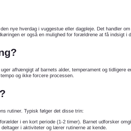
 den nye hverdag i vuggestue eller dagpleje. Det handler om at
øringen er også en mulighed for forældrene at få indsigt i 
ing?
uger afhængigt af barnets alder, temperament og tidligere erf
ts tempo og ikke forcere processen.
g?
ns rutiner. Typisk følger det disse trin:
rælder i en kort periode (1-2 timer). Barnet udforsker omgi
deltager i aktiviteter og lærer rutinerne at kende.