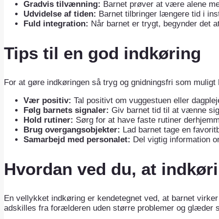
Gradvis tilvænning:
Barnet prøver at være alene med
Udvidelse af tiden:
Barnet tilbringer længere tid i ins
Fuld integration:
Når barnet er trygt, begynder det at
Tips til en god indkøring
For at gøre indkøringen så tryg og gnidningsfri som muligt
Vær positiv:
Tal positivt om vuggestuen eller dagplej
Følg barnets signaler:
Giv barnet tid til at vænne si
Hold rutiner:
Sørg for at have faste rutiner derhjemm
Brug overgangsobjekter:
Lad barnet tage en favorit
Samarbejd med personalet:
Del vigtig information 
Hvordan ved du, at indkør
En vellykket indkøring er kendetegnet ved, at barnet virker t
adskilles fra forælderen uden større problemer og glæder s