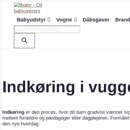
Gå
til
indholdet
Babyudstyr
Vogne
Dåbsgaver
Bran
Products
search
Indkøring i vugg
Indkøring
er den proces, hvor dit barn gradvist vænner sig 
mellem forældre og pædagoger eller dagplejeren. Formålet m
den nye hverdag.