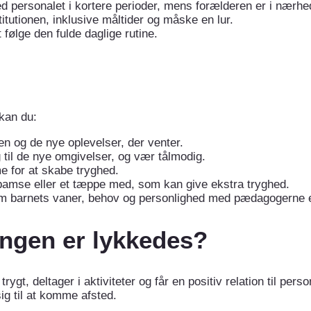
 personalet i kortere perioder, mens forælderen er i nærhe
titutionen, inklusive måltider og måske en lur.
 følge den fulde daglige rutine.
 kan du:
en og de nye oplevelser, der venter.
g til de nye omgivelser, og vær tålmodig.
e for at skabe tryghed.
bamse eller et tæppe med, som kan give ekstra tryghed.
om barnets vaner, behov og personlighed med pædagogerne el
ingen er lykkedes?
rygt, deltager i aktiviteter og får en positiv relation til pers
ig til at komme afsted.