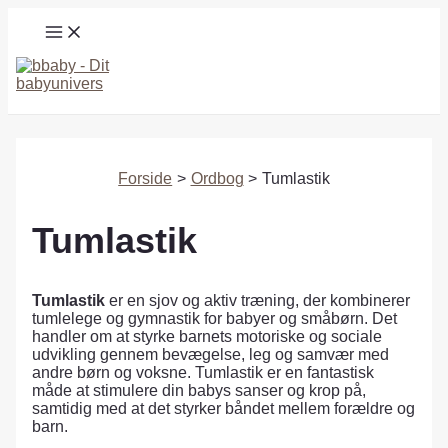
Gå
MAIN
til
MENU
indholdet
Søg
Forside
Ordbog
Tumlastik
Tumlastik
Tumlastik
er en sjov og aktiv træning, der kombinerer
tumlelege og gymnastik for babyer og småbørn. Det
handler om at styrke barnets motoriske og sociale
udvikling gennem bevægelse, leg og samvær med
andre børn og voksne. Tumlastik er en fantastisk
måde at stimulere din babys sanser og krop på,
samtidig med at det styrker båndet mellem forældre og
barn.