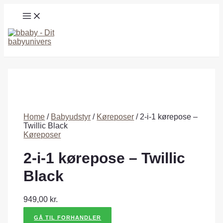
Gå
MAIN
til
MENU
indholdet
Søg
Home
/
Babyudstyr
/
Køreposer
/ 2-i-1 kørepose –
Twillic Black
Køreposer
2-i-1 kørepose – Twillic
Black
949,00
kr.
GÅ TIL FORHANDLER