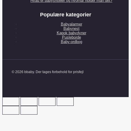
Hvad er babyshower og hvornår holder man det?
Populære kategorier
Babyalarmer
Babynest
Kapok babydyner
Pusleborde
Baby-ordbog
© 2026 bbaby. Der tages forbehold for prisfejl