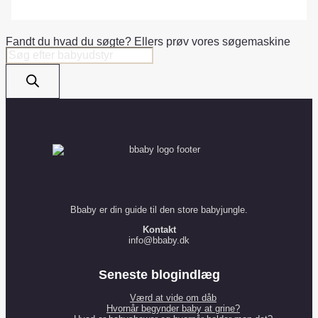
Fandt du hvad du søgte? Ellers prøv vores søgemaskine
Products
search
Bbaby er din guide til den store babyjungle.
Kontakt
info@bbaby.dk
Seneste blogindlæg
Værd at vide om dåb
Hvornår begynder baby at grine?