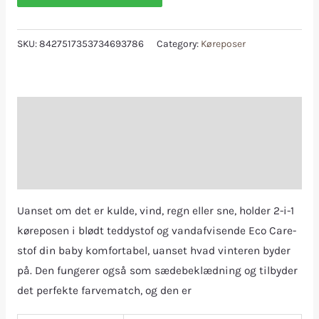
SKU:
8427517353734693786
Category:
Køreposer
Description
Additional information
Reviews (0)
Uanset om det er kulde, vind, regn eller sne, holder 2-i-1
køreposen i blødt teddystof og vandafvisende Eco Care-
stof din baby komfortabel, uanset hvad vinteren byder
på. Den fungerer også som sædebeklædning og tilbyder
det perfekte farvematch, og den er