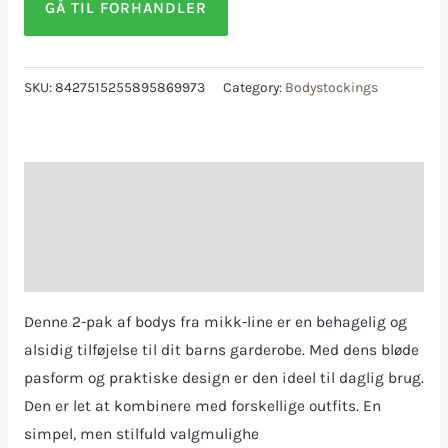
GÅ TIL FORHANDLER
SKU:
8427515255895869973
Category:
Bodystockings
Description
Additional information
Reviews (0)
Denne 2-pak af bodys fra mikk-line er en behagelig og
alsidig tilføjelse til dit barns garderobe. Med dens bløde
pasform og praktiske design er den ideel til daglig brug.
Den er let at kombinere med forskellige outfits. En
simpel, men stilfuld valgmulighe