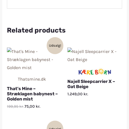
Related products
Udsalg!
Thatsmine.dk
Najell Sleepcarrier X –
Oat Beige
That’s Mine –
Stræklagen babynest –
1.249,00
kr.
Golden mist
199,95
kr.
75,00
kr.
Udsalg!