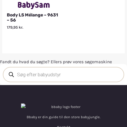
Body LS Mélange – 9631
– 56
179,95
kr.
Fandt du hvad du søgte? Ellers prøv vores søgemaskine
Bbaby er din guide til den store babyjungle.