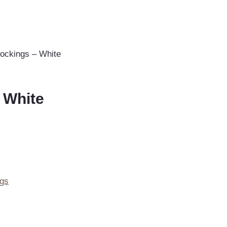
ockings – White
 White
ngs