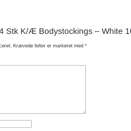
w “4 Stk K/Æ Bodystockings – White 1
ceret.
Krævede felter er markeret med
*