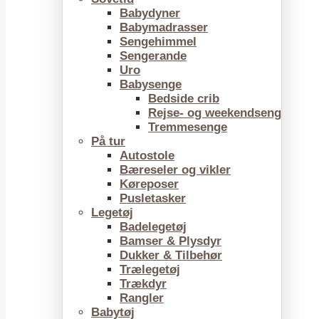
Babydyner
Babymadrasser
Sengehimmel
Sengerande
Uro
Babysenge
Bedside crib
Rejse- og weekendseng
Tremmesenge
På tur
Autostole
Bæreseler og vikler
Køreposer
Pusletasker
Legetøj
Badelegetøj
Bamser & Plysdyr
Dukker & Tilbehør
Trælegetøj
Trækdyr
Rangler
Babytøj