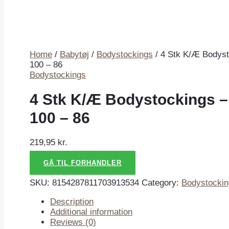
Home
/
Babytøj
/
Bodystockings
/ 4 Stk K/Æ Bodyst
100 – 86
Bodystockings
4 Stk K/Æ Bodystockings –
100 – 86
219,95
kr.
GÅ TIL FORHANDLER
SKU:
8154287811703913534
Category:
Bodystocki
Description
Additional information
Reviews (0)