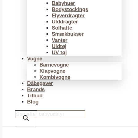
Babyhuer
Bodystockings
Flyverdragter
Ulddragter
Solhatte
Smækbukser
Vanter
Uldtøj
UV tøj
Vogne
Barnevogne
Klapvogne
Kombivogne
Dåbsgaver
Brands
Tilbud
Blog
Products
search