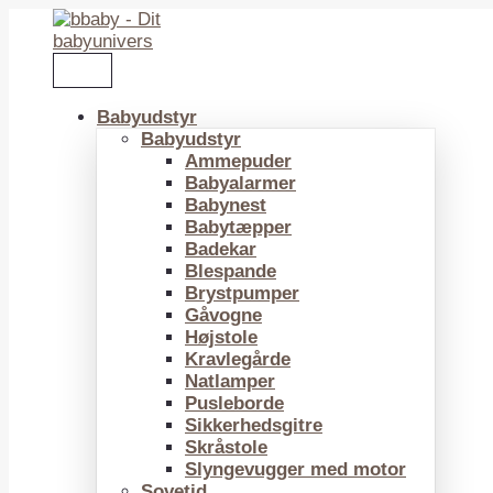
Gå
til
indholdet
Babyudstyr
Babyudstyr
Ammepuder
Babyalarmer
Babynest
Babytæpper
Badekar
Blespande
Brystpumper
Gåvogne
Højstole
Kravlegårde
Natlamper
Pusleborde
Sikkerhedsgitre
Skråstole
Slyngevugger med motor
Sovetid