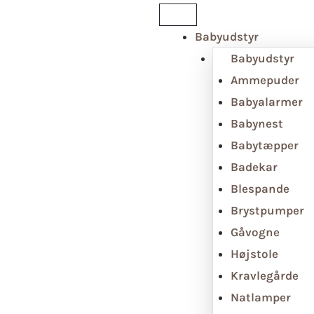
Babyudstyr
Babyudstyr
Ammepuder
Babyalarmer
Babynest
Babytæpper
Badekar
Blespande
Brystpumper
Gåvogne
Højstole
Kravlegårde
Natlamper