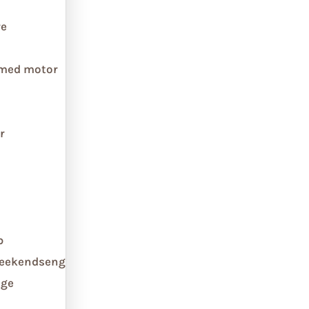
re
 med motor
r
b
weekendseng
ge