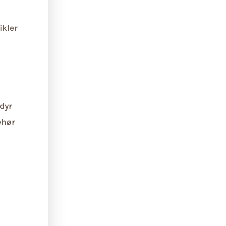
ikler
dyr
ehør