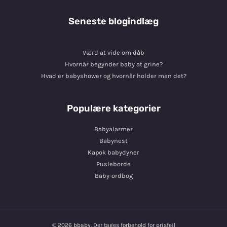
Seneste blogindlæg
Værd at vide om dåb
Hvornår begynder baby at grine?
Hvad er babyshower og hvornår holder man det?
Populære kategorier
Babyalarmer
Babynest
Kapok babydyner
Pusleborde
Baby-ordbog
© 2026 bbaby. Der tages forbehold for prisfejl