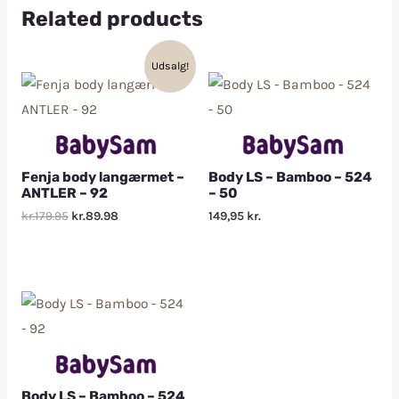
Related products
Udsalg!
Fenja body langærmet –
Body LS – Bamboo – 524
ANTLER – 92
– 50
kr.179.95
kr.89.98
149,95
kr.
Body LS – Bamboo – 524