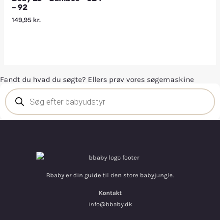
– 92
149,95
kr.
Fandt du hvad du søgte? Ellers prøv vores søgemaskine
Bbaby er din guide til den store babyjungle.
Kontakt
info@bbaby.dk