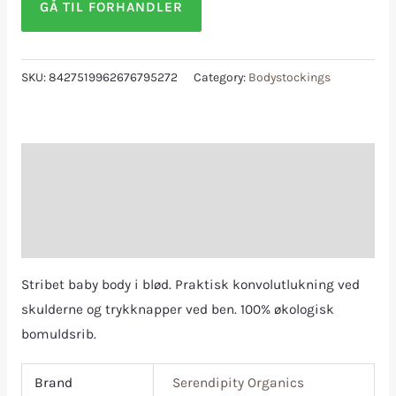
GÅ TIL FORHANDLER
SKU:
8427519962676795272
Category:
Bodystockings
Description
Additional information
Reviews (0)
Stribet baby body i blød. Praktisk konvolutlukning ved
skulderne og trykknapper ved ben. 100% økologisk
bomuldsrib.
Brand
Serendipity Organics