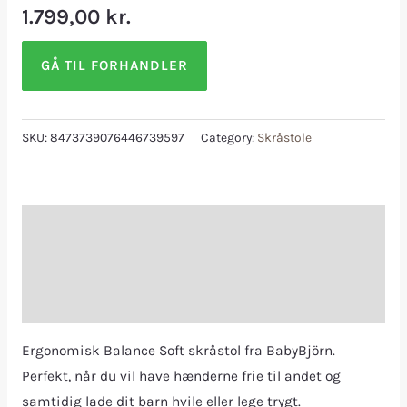
1.799,00
kr.
GÅ TIL FORHANDLER
SKU:
8473739076446739597
Category:
Skråstole
Description
Additional information
Reviews (0)
Ergonomisk Balance Soft skråstol fra BabyBjörn.
Perfekt, når du vil have hænderne frie til andet og
samtidig lade dit barn hvile eller lege trygt.