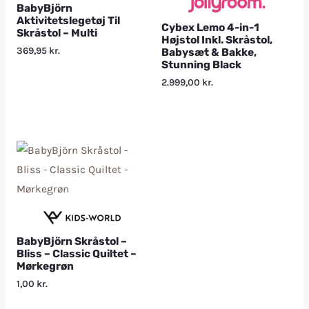
BabyBjörn
Aktivitetslegetøj Til
Cybex Lemo 4-in-1
Skråstol – Multi
Højstol Inkl. Skråstol,
369,95
kr.
Babysæt & Bakke,
Stunning Black
2.999,00
kr.
BabyBjörn Skråstol –
Bliss – Classic Quiltet –
Mørkegrøn
1,00
kr.