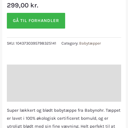
299,00
kr.
GÅ TIL FORHANDLER
SKU:
1043730395798325141
Category:
Babytæpper
Description
Additional information
Reviews (0)
Super lækkert og blødt babytæppe fra Babynohr. Tæppet
er lavet i 100% økologisk certificeret bomuld, og er
utroligt blødt med sin fine vævning. Helt perfekt til at