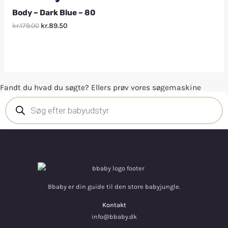
Body – Dark Blue – 80
kr.179.00
kr.89.50
Fandt du hvad du søgte? Ellers prøv vores søgemaskine
Bbaby er din guide til den store babyjungle.
Kontakt
info@bbaby.dk