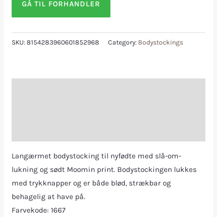
GÅ TIL FORHANDLER
SKU:
8154283960601852968
Category:
Bodystockings
Description
Additional information
Reviews (0)
Langærmet bodystocking til nyfødte med slå-om-
lukning og sødt Moomin print. Bodystockingen lukkes
med trykknapper og er både blød, strækbar og
behagelig at have på.
Farvekode: 1667