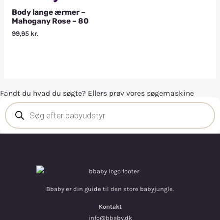
Body lange ærmer –
Mahogany Rose – 80
99,95
kr.
Fandt du hvad du søgte? Ellers prøv vores søgemaskine
Bbaby er din guide til den store babyjungle.
Kontakt
info@bbaby.dk