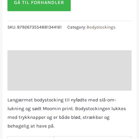
GÅ TIL FORHANDLER
SKU:
8792673554881344161
Category:
Bodystockings
Description
Additional information
Reviews (0)
Langærmet bodystocking til nyfødte med slå-om-
lukning og sødt Moomin print. Bodystockingen lukkes
med trykknapper og er både blød, strækbar og
behagelig at have på.