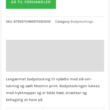
GÅ TIL FORHANDLER
SKU:
8792674386974583502
Category:
Bodystockings
Description
Additional information
Reviews (0)
Langærmet bodystocking til nyfødte med slå-om-
lukning og sødt Moomin print. Bodystockingen lukkes
med trykknapper og er både blød, strækbar og
behagelig at have på.