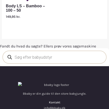
Body LS – Bamboo –
100 – 50
149,95
kr.
Fandt du hvad du søgte? Ellers prøv vores søgemaskine
Bbaby er din guide til den store babyjungle.
Kontakt
info@bbaby.dk