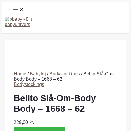
Gå
MAIN
til
MENU
indholdet
Søg
Home
/
Babytøj
/
Bodystockings
/ Belito Slå-Om-
Body Body – 1668 – 62
Bodystockings
Belito Slå-Om-Body
Body – 1668 – 62
229,00
kr.