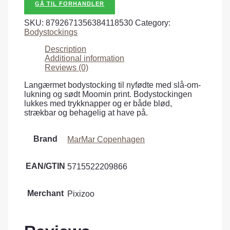
GÅ TIL FORHANDLER
SKU:
8792671356384118530
Category:
Bodystockings
Description
Additional information
Reviews (0)
Langærmet bodystocking til nyfødte med slå-om-
lukning og sødt Moomin print. Bodystockingen
lukkes med trykknapper og er både blød,
strækbar og behagelig at have på.
Brand
MarMar Copenhagen
EAN/GTIN
5715522209866
Merchant
Pixizoo