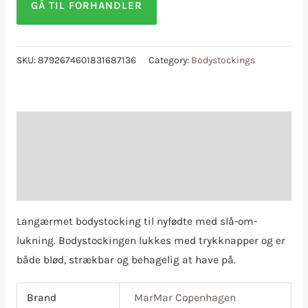
GÅ TIL FORHANDLER
SKU:
8792674601831687136
Category:
Bodystockings
Description
Additional information
Reviews (0)
Langærmet bodystocking til nyfødte med slå-om-
lukning. Bodystockingen lukkes med trykknapper og er
både blød, strækbar og behagelig at have på.
Brand
MarMar Copenhagen