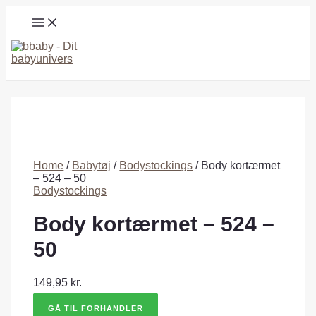
Gå
MAIN
til
MENU
indholdet
Søg
Home
/
Babytøj
/
Bodystockings
/ Body kortærmet
– 524 – 50
Bodystockings
Body kortærmet – 524 –
50
149,95
kr.
GÅ TIL FORHANDLER