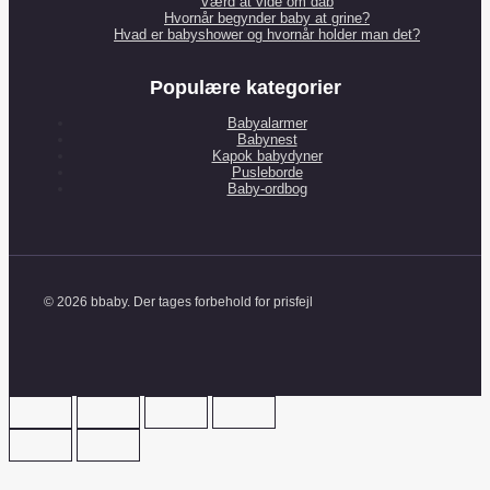
Værd at vide om dåb
Hvornår begynder baby at grine?
Hvad er babyshower og hvornår holder man det?
Populære kategorier
Babyalarmer
Babynest
Kapok babydyner
Pusleborde
Baby-ordbog
© 2026 bbaby. Der tages forbehold for prisfejl