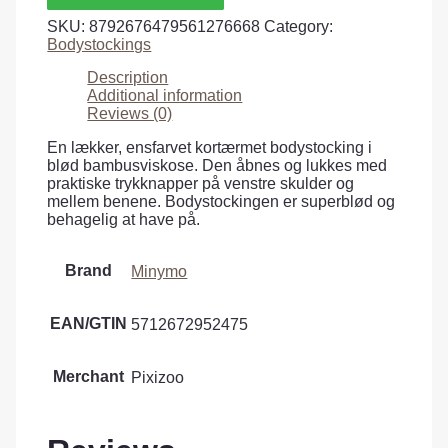
SKU:
8792676479561276668
Category:
Bodystockings
Description
Additional information
Reviews (0)
En lækker, ensfarvet kortærmet bodystocking i
blød bambusviskose. Den åbnes og lukkes med
praktiske trykknapper på venstre skulder og
mellem benene. Bodystockingen er superblød og
behagelig at have på.
Brand
Minymo
EAN/GTIN
5712672952475
Merchant
Pixizoo