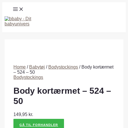
Gå
MAIN
til
MENU
indholdet
Søg
Home
/
Babytøj
/
Bodystockings
/ Body kortærmet
– 524 – 50
Bodystockings
Body kortærmet – 524 –
50
149,95
kr.
GÅ TIL FORHANDLER