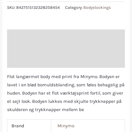
SKU:
8427515132328258454
Category:
Bodystockings
Description
Additional information
Reviews (0)
Flot langærmet body med print fra Minymo. Bodyen er
lavet i en blød bomuldsblanding, som føles behagelig på
huden. Bodyen har et flot værktøjsprint fortil, som giver
et sejt look. Bodyen lukkes med skjulte trykknapper på
skulderen og trykknapper mellem be
Brand
Minymo