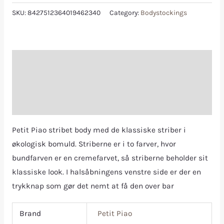
SKU:
8427512364019462340
Category:
Bodystockings
Description
Additional information
Reviews (0)
Petit Piao stribet body med de klassiske striber i
økologisk bomuld. Striberne er i to farver, hvor
bundfarven er en cremefarvet, så striberne beholder sit
klassiske look. I halsåbningens venstre side er der en
trykknap som gør det nemt at få den over bar
Brand
Petit Piao