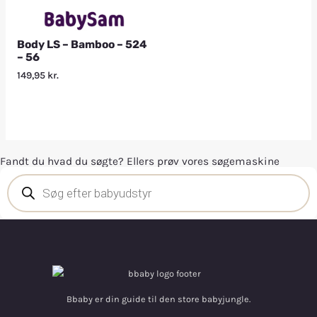
Body LS – Bamboo – 524
– 56
149,95
kr.
Fandt du hvad du søgte? Ellers prøv vores søgemaskine
Bbaby er din guide til den store babyjungle.