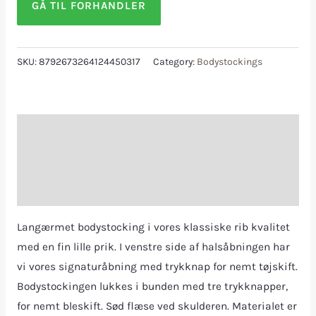
GÅ TIL FORHANDLER
SKU:
8792673264124450317
Category:
Bodystockings
Description
Additional information
Reviews (0)
Langærmet bodystocking i vores klassiske rib kvalitet
med en fin lille prik. I venstre side af halsåbningen har
vi vores signaturåbning med trykknap for nemt tøjskift.
Bodystockingen lukkes i bunden med tre trykknapper,
for nemt bleskift. Sød flæse ved skulderen. Materialet er