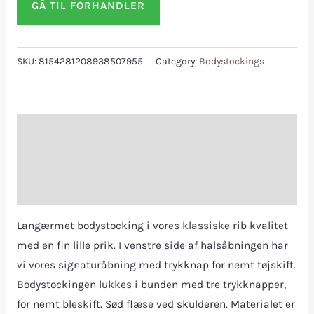
GÅ TIL FORHANDLER
SKU:
8154281208938507955
Category:
Bodystockings
Description
Additional information
Reviews (0)
Langærmet bodystocking i vores klassiske rib kvalitet
med en fin lille prik. I venstre side af halsåbningen har
vi vores signaturåbning med trykknap for nemt tøjskift.
Bodystockingen lukkes i bunden med tre trykknapper,
for nemt bleskift. Sød flæse ved skulderen. Materialet er