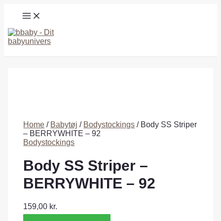
Gå
MAIN
til
MENU
indholdet
Søg
Home
/
Babytøj
/
Bodystockings
/ Body SS Striper
– BERRYWHITE – 92
Bodystockings
Body SS Striper –
BERRYWHITE – 92
159,00
kr.