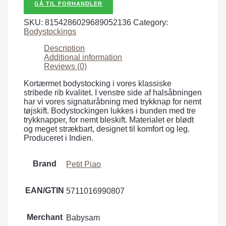
GÅ TIL FORHANDLER
SKU:
8154286029689052136
Category:
Bodystockings
Description
Additional information
Reviews (0)
Kortærmet bodystocking i vores klassiske
stribede rib kvalitet. I venstre side af halsåbningen
har vi vores signaturåbning med trykknap for nemt
tøjskift. Bodystockingen lukkes i bunden med tre
trykknapper, for nemt bleskift. Materialet er blødt
og meget strækbart, designet til komfort og leg.
Produceret i Indien.
Brand
Petit Piao
EAN/GTIN
5711016990807
Merchant
Babysam